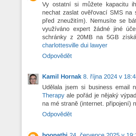
Vy ostatní si můžete kapacitu i
nechat zaslat ověřovací SMS na s
před zneužitím). Nemusíte se bát
využíváno expert žádné jiné úče
schránky z 20MB na 5GB získ
charlottesville dui lawyer
Odpovědět
Kamil Hornak
8. října 2024 v 18:
Udělala jsem si business email
Therapy
ale pořád je nějaký výpa
na mé straně (internet. připojení)
Odpovědět
boopathi
24. července 2025 v 19: