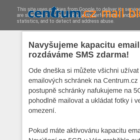
This site uses cookies from Google to deliver its servic
are shared with Google along with performance and secur
statistics, and to detect and address abuse.
Navyšujeme kapacitu email
rozdáváme SMS zdarma!
Ode dneška si můžete všichni užívat 
emailových schránek na Centrum.cz 
postupně schránky nafukujeme na 5GB
pohodlně mailovat a ukládat fotky i 
omezení.
Pokud máte aktivovánu kapacitu emai