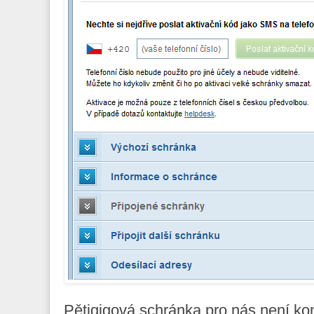
Pětigigová schránka pro nás není ko