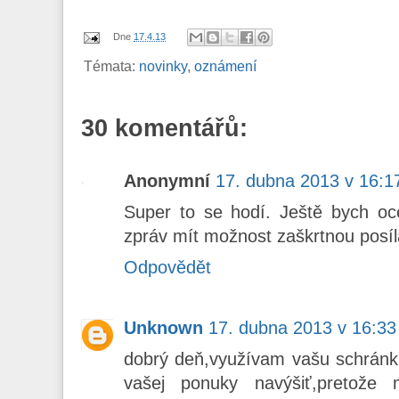
Dne
17.4.13
Témata:
novinky
,
oznámení
30 komentářů:
Anonymní
17. dubna 2013 v 16:1
Super to se hodí. Ještě bych oc
zpráv mít možnost zaškrtnou posíla
Odpovědět
Unknown
17. dubna 2013 v 16:33
dobrý deň,využívam vašu schránk
vašej ponuky navýšiť,pretož