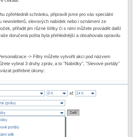
ré čekáte.
 zpřehlednili schránku, připravili jsme pro vás speciální
nu newsletterů, slevových nabídek nebo i oznámení ze
ložek, přiřadit jim různé štítky či s nimi můžete provádět další
by vaše doručená pošta byla přehlednější a obsahovala opravdu
 Personalizace -> Filtry můžete vytvořit akci pod názvem
žete vybrat 3 druhy zpráv, a to "Nabídky", "Slevové portály"
navázat potřebné úkony: