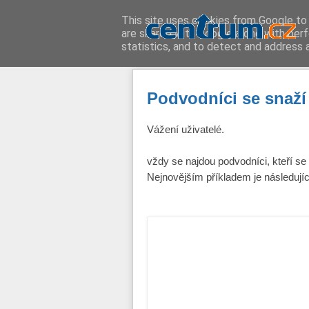
This site uses cookies from Google to d
are shared with Google along with perf
statistics, and to detect and address 
Podvodníci se snaží
Vážení uživatelé.
vždy se najdou podvodníci, kteří se
Nejnovějším příkladem je následujíc