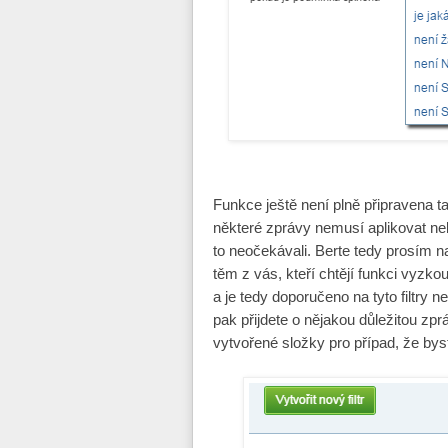
Funkce ještě není plně připravena ta
některé zprávy nemusí aplikovat neb
to neočekávali. Berte tedy prosím na
těm z vás, kteří chtějí funkci vyzko
a je tedy doporučeno na tyto filtry 
pak přijdete o nějakou důležitou zp
vytvořené složky pro případ, že byst