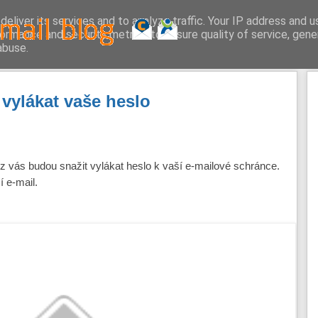
eliver its services and to analyze traffic. Your IP address and 
ormance and security metrics to ensure quality of service, gen
abuse.
 vylákat vaše heslo
 z vás budou snažit vylákat heslo k vaší e-mailové schránce.
í e-mail.