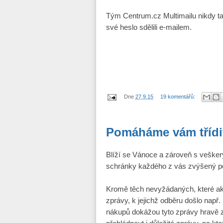
Tým Centrum.cz Multimailu nikdy ta
své heslo sdělili e-mailem.
Dne
27.9.15
19 komentářů:
Pomáháme vám třídi
Blíží se Vánoce a zároveň s vešker
schránky každého z vás zvýšený po
Kromě těch nevyžádaných, které akt
zprávy, k jejichž odběru došlo např.
nákupů dokážou tyto zprávy hravě z