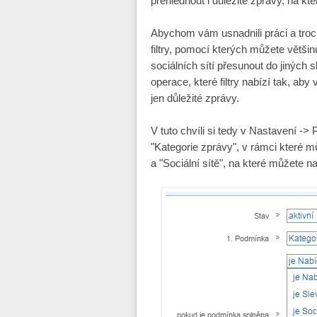
přehlédnout i důležité zprávy, na kte
Abychom vám usnadnili práci a trochu
filtry, pomocí kterých můžete větši
sociálních sítí přesunout do jiných s
operace, které filtry nabízí tak, a
jen důležité zprávy.
V tuto chvíli si tedy v Nastavení ->
"Kategorie zprávy", v rámci které mů
a "Sociální sítě", na které můžete 