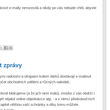
kové e-maily nerozesílá a nikdy po vás nebude chtít, abyste
t zprávy
ými radostmi a útrapami kolem dárků dostávají e-mailové
čet obchodních sdělení a různých nabídek.
ivně blokujeme (a že jich není málo), mnoho z vás obdrží i
 při nějaké online objednávce atp. - a v rámci předvánočních
aplnit většinu vaší schránky a díky tomu můžete