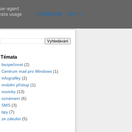
user-agent
Přihlásit se
Registrace
erate usage
LEARN MORE
GOT IT
Témata
bezpečnost
(2)
Centrum mail pro Windows
(1)
infografiky
(2)
mobilní přístup
(1)
novinky
(13)
oznámení
(6)
SMS
(3)
tipy
(7)
ze zákulisí
(5)