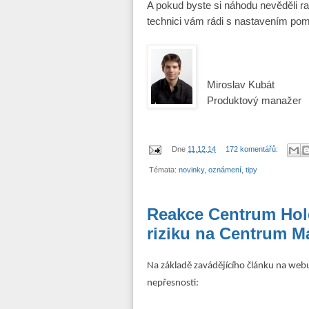
A pokud byste si náhodu nevěděli rad
technici vám rádi s nastavením po
Miroslav Kubát
Produktový manažer
Dne
11.12.14
172 komentářů:
Témata:
novinky
,
oznámení
,
tipy
Reakce Centrum Hol
riziku na Centrum M
Na základě zavádějícího článku na we
nepřesnosti: