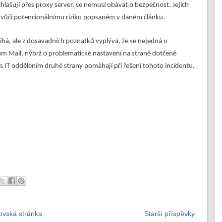
přihlašují přes proxy server, se nemusí obávat o bezpečnost. Jejich
 vůči potencionálnímu riziku popsaném v daném článku.
íhá, ale z dosavadních poznatků vyplývá, že se nejedná o
m Mail, nýbrž o problematické nastavení na straně dotčené
i s IT oddělením druhé strany pomáhají při řešení tohoto incidentu.
vská stránka
Starší příspěvky