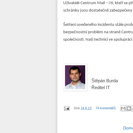
Uživatelé Centrum Mail – i ti, kteří se 
schránky jsou dostatečně zabezpečeny
Šetření uvedeného incidentu stále prob
bezpečnostní problém na straně Centru
společnosti. Naši technici ve spoluprác
Štěpán Burda
Ředitel IT
Dne
14.6.13
74 komentářů:
Domo