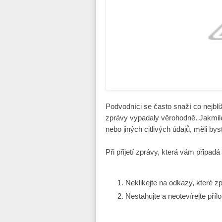
Podvodníci se často snaží co nejblíž
zprávy vypadaly věrohodně. Jakmile
nebo jiných citlivých údajů, měli bys
Při přijetí zprávy, která vám připadá
Neklikejte na odkazy, které z
Nestahujte a neotevírejte příl